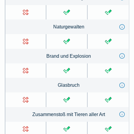
Na­tur­ge­wal­ten
Brand und Ex­plo­sion
Glas­bruch
Zu­sammen­stoß mit Tie­ren aller Art