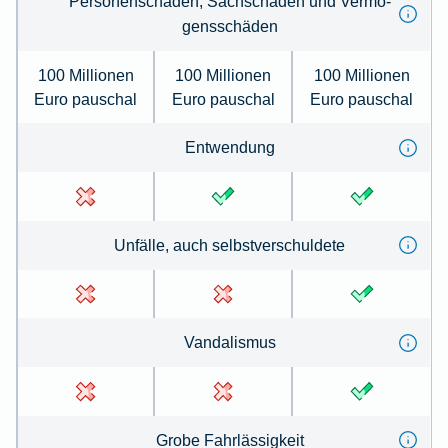
Per­so­nenschäden, Sachschäden und Ver­mö­
gens­schä­den
100 Millionen
100 Millionen
100 Millionen
Euro pauschal
Euro pauschal
Euro pauschal
Ent­wen­dung
Un­fälle, auch selbst­ver­schul­de­te
Van­dal­is­mus
Gro­be Fahr­lässig­keit