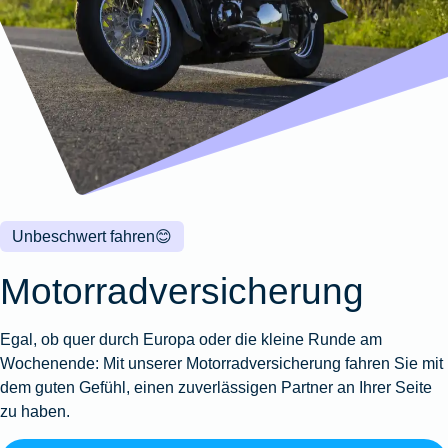
Wohnungsschutzbrief
Kunstversicherung
Montageversicherung
Zur
Zur
Zur
Gruppenunfall für
Gewässerschadenhaftpflicht
Reisehaftpflichtversicherung
Zur
Produktübersicht
Produktübersicht
Produktübersicht
Betriebe
Ausstellungsversicherung
Zur
Produktübersicht
Zur
Produktübersicht
Reiserücktrittsversicherung
Zur
Produktübersicht
Gruppenunfall für
Valorenversicherung
Produktübersicht
Vereine
Zur
Oldtimersammlungsversicherung
Produktübersicht
Zur
Produktübersicht
Unbeschwert fahren
😊
Zur
Produktübersicht
Motorradversicherung
Egal, ob quer durch Europa oder die kleine Runde am
Wochenende: Mit unserer Motorradversicherung fahren Sie mit
dem guten Gefühl, einen zuverlässigen Partner an Ihrer Seite
zu haben.