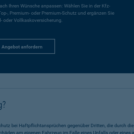
ach Ihren Wünsche anpassen: Wählen Sie in der Kfz-
 Top-, Premium- oder Premium-Schutz und ergänzen Sie
l- oder Vollkaskoversicherung.
Angebot anfordern
g?
 Schutz bei Haftpflichtansprüchen gegenüber Dritten, die durch 
chäden am eigenen Fahrzeug im Falle eines Unfalls oder eines a