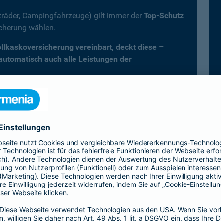
fträder, Campingfahrzeuge) gilt immer der
Top-Schutz
icherung wählen.
Vollkaskoversicherung vereinbart, deckt diese –
 automatisch auch alle Leistungen der
er Kfz-Versicherung im Überblick
Vollkasko)