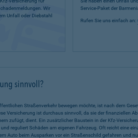
 Kfz-Versicherung für
Sie haben einen Unfall u
 Schadenmeldungen. Wir
Service-Paket der Barmenia
em Unfall oder Diebstahl
Rufen Sie uns einfach an:
rung sinnvoll?
fentlichen Straßenverkehr bewegen möchte, ist nach dem Gesetz 
se Versicherung ist durchaus sinnvoll, da sie der finanziellen A
n zufügt, dient. Ein zusätzlicher Baustein in der Kfz-Versicher
g und reguliert Schäden am eigenen Fahrzeug. Oft reicht eine ein
dem Auto beim Ausparken vor ein Straßenschild gefahren und nun