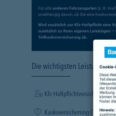
Für alle
anderen Fahrzeugarten
(z. B. Kra
unabhängig davon, ob Sie eine Kaskovers
Wird zusätzlich zur Kfz-Haftpflicht eine 
zusätzlich zu ihren eigenen Leistungen –
Teilkaskoversicherung ab.
Die wichtigsten Leistungen d
Kfz-Haftpflichtversicherung
Kaskoversicherung (Teil- und 