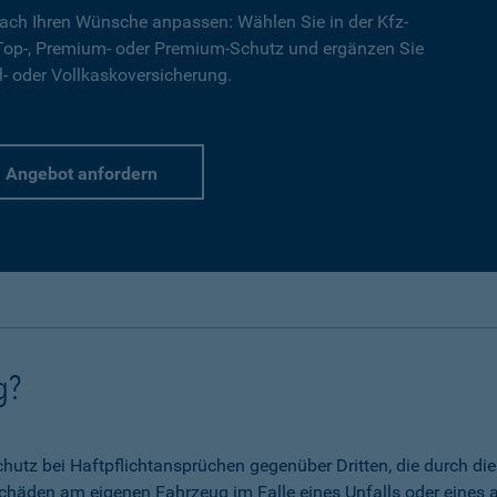
ach Ihren Wünsche anpassen: Wählen Sie in der Kfz-
 Top-, Premium- oder Premium-Schutz und ergänzen Sie
l- oder Vollkaskoversicherung.
Angebot anfordern
g?
 Schutz bei Haftpflichtansprüchen gegenüber Dritten, die durch 
chäden am eigenen Fahrzeug im Falle eines Unfalls oder eines a