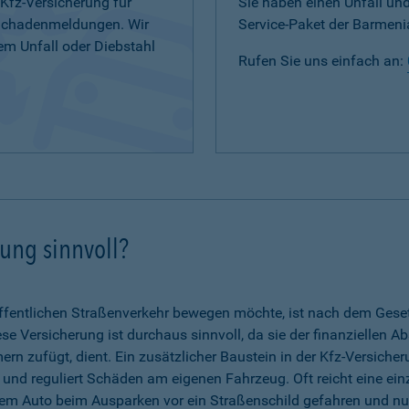
 Kfz-Versicherung für
Sie haben einen Unfall u
 Schadenmeldungen. Wir
Service-Paket der Barmenia
em Unfall oder Diebstahl
Rufen Sie uns einfach an:
rung sinnvoll?
fentlichen Straßenverkehr bewegen möchte, ist nach dem Gesetz 
se Versicherung ist durchaus sinnvoll, da sie der finanziellen A
n zufügt, dient. Ein zusätzlicher Baustein in der Kfz-Versicher
g und reguliert Schäden am eigenen Fahrzeug. Oft reicht eine ein
dem Auto beim Ausparken vor ein Straßenschild gefahren und nun