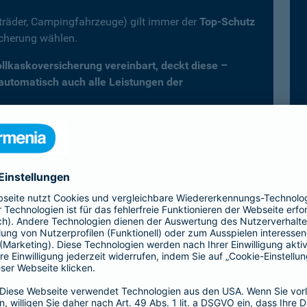
fträder, Campingfahrzeuge) gilt immer der
Top-Schutz
icherung wählen.
Vollkaskoversicherung vereinbart, deckt diese –
 automatisch auch alle Leistungen der
er Kfz-Versicherung im Überblick
Vollkasko)