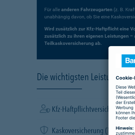
Für alle
anderen Fahrzeugarten
(z. B. Kra
unabhängig davon, ob Sie eine Kaskovers
Wird zusätzlich zur Kfz-Haftpflicht eine 
zusätzlich zu ihren eigenen Leistungen –
Teilkaskoversicherung ab.
Die wichtigsten Leistungen d
Kfz-Haftpflichtversicherung
Kaskoversicherung (Teil- und 