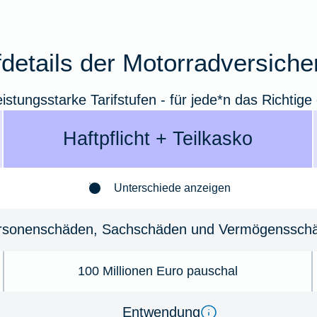
fdetails der Motorradversich
eistungsstarke Tarifstufen - für jede*n das Richtige
Haft­pflicht + Teil­kasko
Unterschiede anzeigen
­so­nenschäden, Sachschäden und Ver­mö­gens­schä
100 Millionen Euro pauschal
Ent­wen­dung