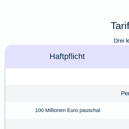
Tari
Drei l
Haft­pflicht
Per
100 Millionen Euro pauschal