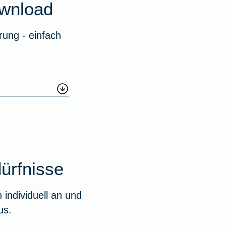
wnload
ung - einfach
dürfnisse
individuell an und
us.