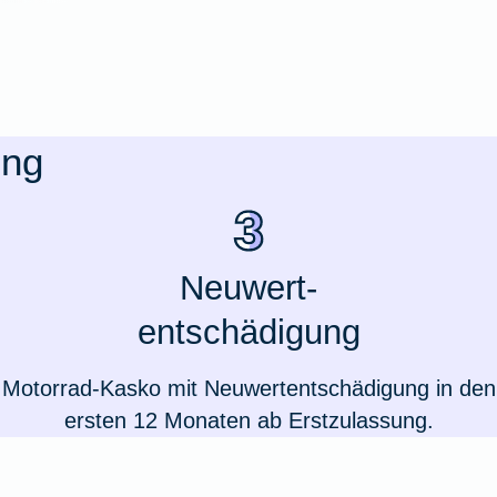
ung
Neuwert-
entschädigung
Weil du wichtig bist
Motorrad-Kasko mit Neuwertentschädigung in den
ersten 12 Monaten ab Erstzulassung.