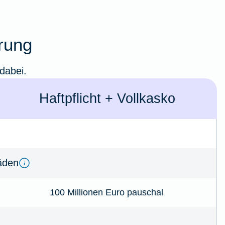
erung
 dabei.
Haft­­pflicht + Voll­kasko
­den
100 Millionen Euro pauschal