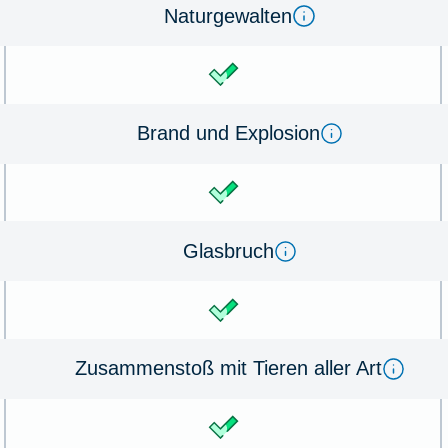
Na­tur­ge­wal­ten
Brand und Ex­plo­sion
Glas­bruch
Zu­sammen­stoß mit Tie­ren aller Art