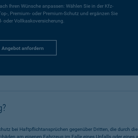
ach Ihren Wünsche anpassen: Wählen Sie in der Kfz-
 Top-, Premium- oder Premium-Schutz und ergänzen Sie
l- oder Vollkaskoversicherung.
Angebot anfordern
g?
 Schutz bei Haftpflichtansprüchen gegenüber Dritten, die durch 
chäden am eigenen Fahrzeug im Falle eines Unfalls oder eines a