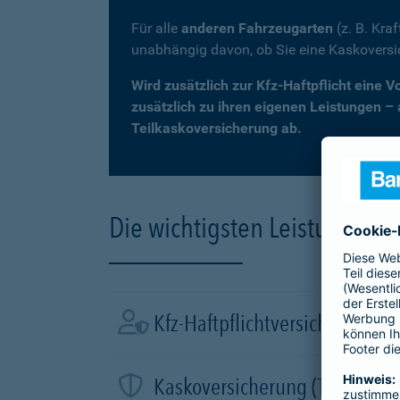
Für alle
anderen Fahrzeugarten
(z. B. Kra
unabhängig davon, ob Sie eine Kaskovers
Wird zusätzlich zur Kfz-Haftpflicht eine 
zusätzlich zu ihren eigenen Leistungen –
Teilkaskoversicherung ab.
Die wichtigsten Leistungen d
Kfz-Haftpflichtversicherung
Kaskoversicherung (Teil- und 