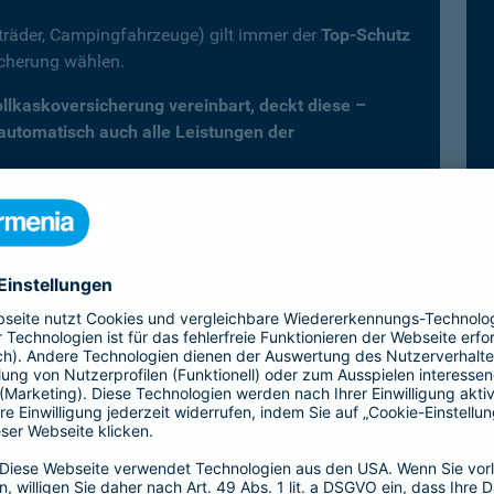
fträder, Campingfahrzeuge) gilt immer der
Top-Schutz
icherung wählen.
Vollkaskoversicherung vereinbart, deckt diese –
 automatisch auch alle Leistungen der
er Kfz-Versicherung im Überblick
Vollkasko)