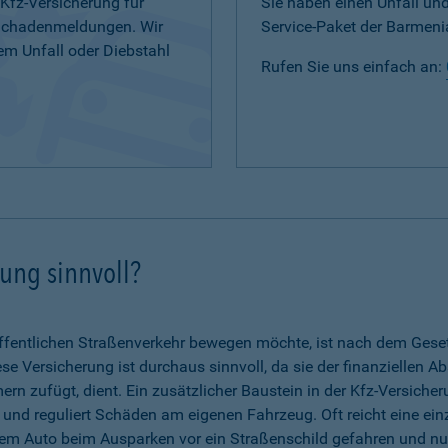
 Kfz-Versicherung für
Sie haben einen Unfall u
 Schadenmeldungen. Wir
Service-Paket der Barmenia
em Unfall oder Diebstahl
Rufen Sie uns einfach an:
rung sinnvoll?
fentlichen Straßenverkehr bewegen möchte, ist nach dem Gesetz 
se Versicherung ist durchaus sinnvoll, da sie der finanziellen A
n zufügt, dient. Ein zusätzlicher Baustein in der Kfz-Versicher
g und reguliert Schäden am eigenen Fahrzeug. Oft reicht eine ein
dem Auto beim Ausparken vor ein Straßenschild gefahren und nun