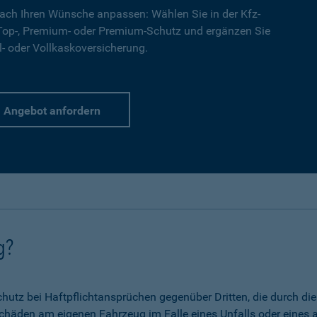
ach Ihren Wünsche anpassen: Wählen Sie in der Kfz-
 Top-, Premium- oder Premium-Schutz und ergänzen Sie
l- oder Vollkaskoversicherung.
Angebot anfordern
g?
 Schutz bei Haftpflichtansprüchen gegenüber Dritten, die durch 
chäden am eigenen Fahrzeug im Falle eines Unfalls oder eines a