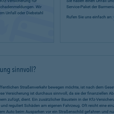
 Kfz-Versicherung für
Sie haben einen Unfall u
 Schadenmeldungen. Wir
Service-Paket der Barmenia
em Unfall oder Diebstahl
Rufen Sie uns einfach an:
rung sinnvoll?
fentlichen Straßenverkehr bewegen möchte, ist nach dem Gesetz 
se Versicherung ist durchaus sinnvoll, da sie der finanziellen A
n zufügt, dient. Ein zusätzlicher Baustein in der Kfz-Versicher
g und reguliert Schäden am eigenen Fahrzeug. Oft reicht eine ein
dem Auto beim Ausparken vor ein Straßenschild gefahren und nun