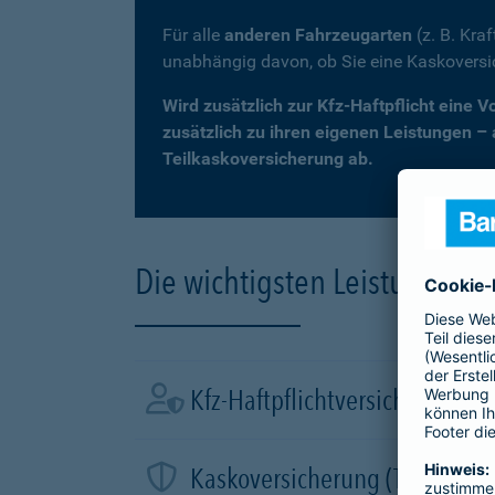
Für alle
anderen Fahrzeugarten
(z. B. Kra
unabhängig davon, ob Sie eine Kaskovers
Wird zusätzlich zur Kfz-Haftpflicht eine 
zusätzlich zu ihren eigenen Leistungen –
Teilkaskoversicherung ab.
Die wichtigsten Leistungen d
Kfz-Haftpflichtversicherung
Kaskoversicherung (Teil- und 