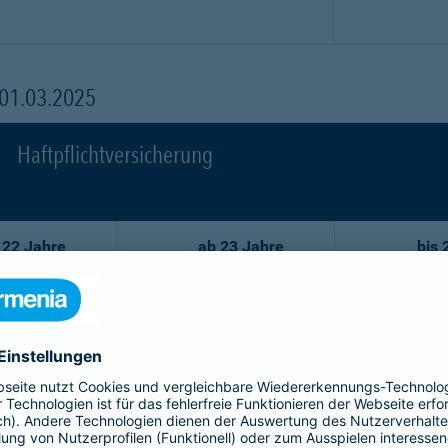
 01.03.2025
Haftpflichtversicherung
 22 Jahre
ab 23 Jahre
bis 
86,02 EUR
59,29 EUR
7
77,44 EUR
53,35 EUR
6
68,75 EUR
47,52 EUR
5