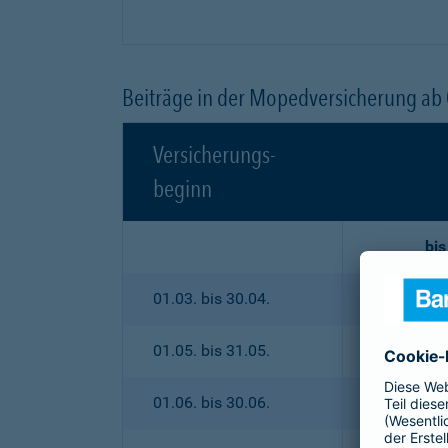
Beiträge in der Mopedversicherung ab
Versicherungs-
beginn
bis
01.03. bis 30.04.
01.05. bis 31.05.
01.06. bis 30.06.