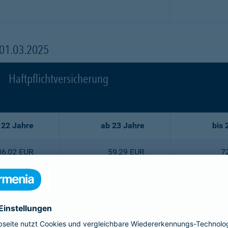
 01.03.2025
Haftpflichtversicherung
 22 Jahre
ab 23 Jahre
bis 
86,02 EUR
59,29 EUR
7
77,44 EUR
53,35 EUR
6
68,75 EUR
47,52 EUR
5