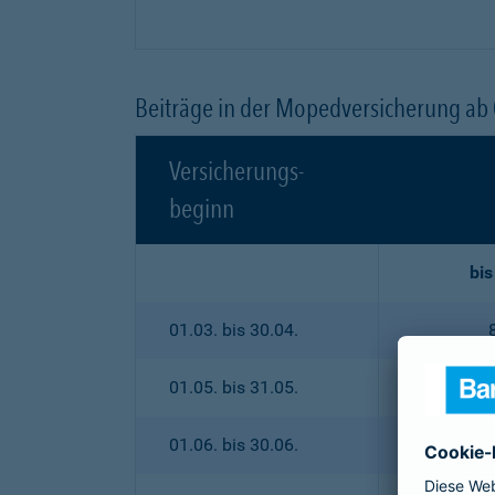
Beiträge in der Mopedversicherung ab
Versicherungs-
beginn
bis
01.03. bis 30.04.
01.05. bis 31.05.
01.06. bis 30.06.