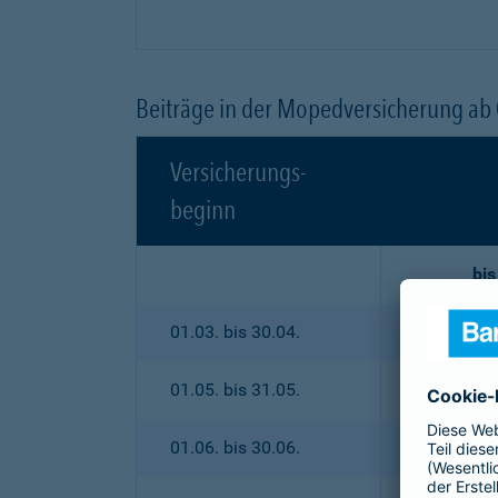
Beiträge in der Mopedversicherung ab
Versicherungs-
beginn
bis
01.03. bis 30.04.
01.05. bis 31.05.
01.06. bis 30.06.