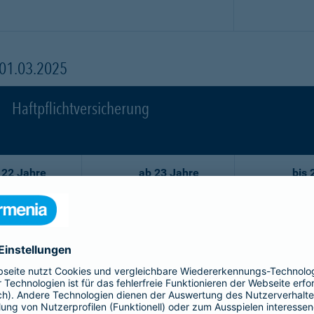
 01.03.2025
Haftpflichtversicherung
 22 Jahre
ab 23 Jahre
bis 
86,02 EUR
59,29 EUR
7
77,44 EUR
53,35 EUR
6
68,75 EUR
47,52 EUR
5