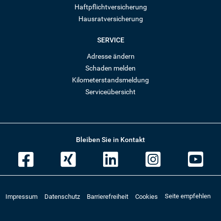
Haftpflichtversicherung
Hausratversicherung
SERVICE
Adresse ändern
Schaden melden
Kilometerstandsmeldung
Serviceübersicht
Bleiben Sie in Kontakt
Barmenia bei Facebook
Barmenia bei Xing
Barmenia bei
Barmeni
Ba
Seite empfehlen
Impressum
Datenschutz
Barrierefreiheit
Cookies