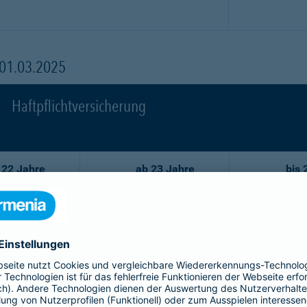
 01.03.2025
Haftpflichtversicherung
 22 Jahre
ab 23 Jahre
bis 
86,02 EUR
59,29 EUR
7
77,44 EUR
53,35 EUR
6
68,75 EUR
47,52 EUR
5