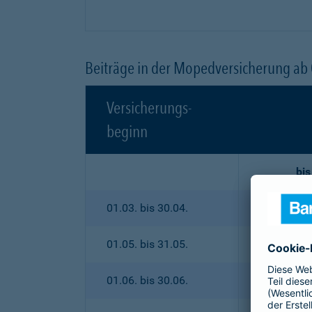
Beiträge in der Mopedversicherung ab
Versicherungs-
beginn
bis
01.03. bis 30.04.
01.05. bis 31.05.
01.06. bis 30.06.