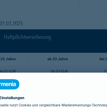
 01.03.2025
Haftpflichtversicherung
 22 Jahre
ab 23 Jahre
bis 
86,02 EUR
59,29 EUR
7
77,44 EUR
53,35 EUR
6
68,75 EUR
47,52 EUR
5