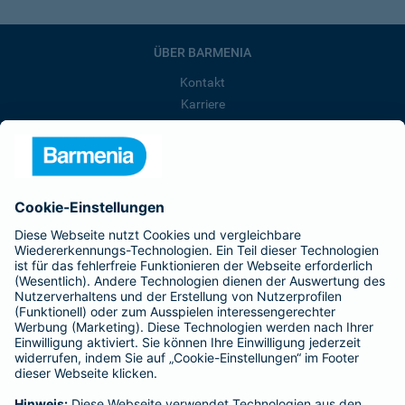
ÜBER BARMENIA
Kontakt
Karriere
Presse
Unternehmen
Anfahrt
Affiliate-Partner werden
Barmenia ist Teil der BarmeniaGothaer
BELIEBTE SEITEN
Kranken-Zusatzversicherung
Tierversicherungen
Haftpflichtversicherung
Hausratversicherung
SERVICE