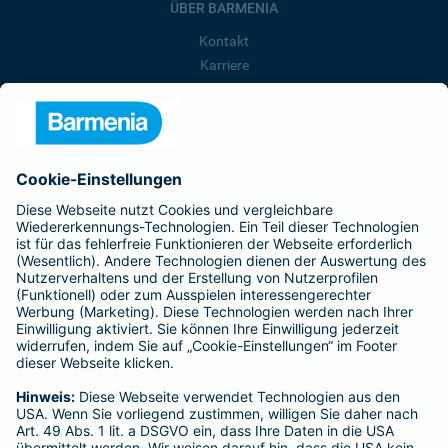
ÜBER BARMENIA
Kontakt
Karriere
Presse
Unternehmen
Anfahrt
Affiliate-Partner werden
Barmenia ist Teil der BarmeniaGothaer
BELIEBTE SEITEN
Kranken-Zusatzversicherung
Tierversicherungen
Haftpflichtversicherung
Hausratversicherung
SERVICE
Adresse ändern
Schaden melden