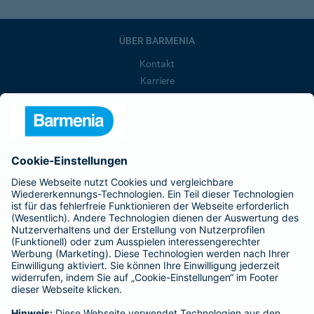
ÜBER BARMENIA
Kontakt
Karriere
Presse
Unternehmen
Anfahrt
Affiliate-Partner werden
Barmenia ist Teil der BarmeniaGothaer
BELIEBTE SEITEN
Kranken-Zusatzversicherung
Tierversicherungen
Haftpflichtversicherung
Hausratversicherung
SERVICE