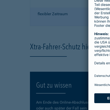
flexibler Zeitraum
Xtra-Fahrer-Schutz hier onli
Gut zu wissen
Am Ende des Online-Abschlusses können Sie
oder auch später der Fall sein.