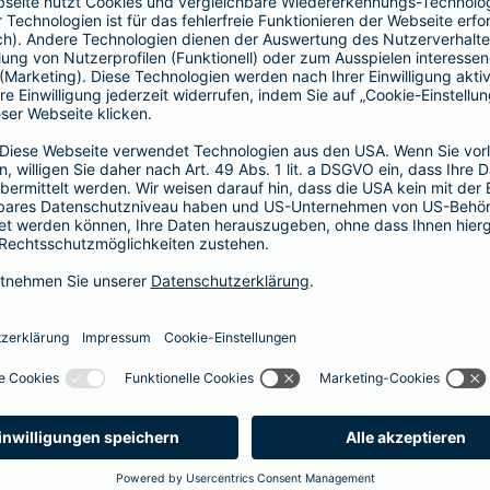
Fahrerkreises in Rechnung gestellt wird
1, 2 oder 3 Tage bzw.
1, 2 oder 3 Wochen
ne berechnen und direkt abschließen
 selbst bestimmen, ab wann Ihr Xtra-Fahrer-Schutz gültig ist.