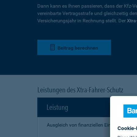
Dann kann es Ihnen passieren, dass der Kfz-Ve
vereinbarte Vertragsstrafe und gleichzeitig de
Versicherungsjahr in Rechnung stellt. Der
Xtra
Beitrag berechnen
Leistungen des Xtra-Fahrer-Schutz
Leistung
Ausgleich von finanziellen Einbußen