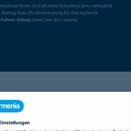
rsicherer Ihnen im Fall eines Schadens eine vertraglich
n Beitrag Ihrer Kfz-Versicherung für das laufende
-Fahrer-Schutz
bietet hier die Lösung!
Details
die Ihnen nach einem Unfall durch die Vertrag
Ihnen wegen einer unerlaubten Erweiterung des