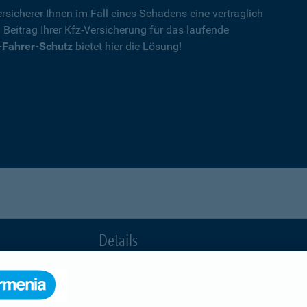
rsicherer Ihnen im Fall eines Schadens eine vertraglich
n Beitrag Ihrer Kfz-Versicherung für das laufende
-Fahrer-Schutz
bietet hier die Lösung!
Details
die Ihnen nach einem Unfall durch die Vertrag
Ihnen wegen einer unerlaubten Erweiterung des