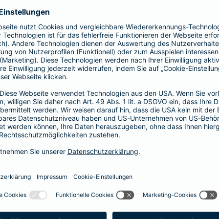
Fahrerkreises in Rechnung gestellt wird
1, 2 oder 3 Tage bzw.
1, 2 oder 3 Wochen
ne berechnen und direkt abschließen
 selbst bestimmen, ab wann Ihr Xtra-Fahrer-Schutz gültig ist.