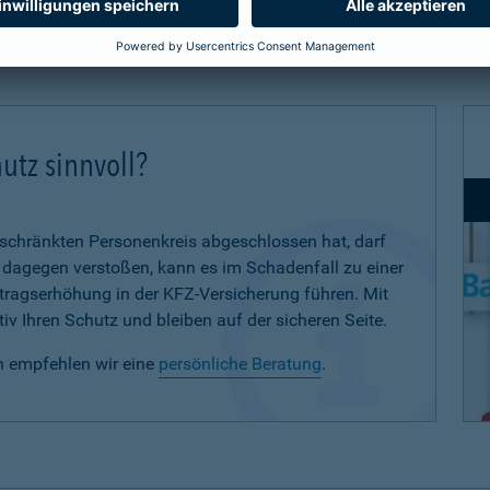
utz sinnvoll?
eschränkten Personenkreis abgeschlossen hat, darf
d dagegen verstoßen, kann es im Schadenfall zu einer
eitragserhöhung in der KFZ-Versicherung führen. Mit
iv Ihren Schutz und bleiben auf der sicheren Seite.
n empfehlen wir eine
persönliche Beratung
.