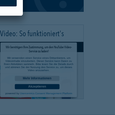
Video: So funktioniert's
Wir benötigen Ihre Zustimmung, um den YouTube Video-
Service zu laden!
Wir verwenden einen Service eines Drittanbieters, um
Videoinhalte einzubetten. Dieser Service kann Daten zu
Ihren Aktivitäten sammeln. Bitte lesen Sie die Details durch
und stimmen Sie der Nutzung des Service zu, um dieses
Video anzusehen.
Mehr Informationen
Akzeptieren
powered by
Usercentrics Consent Management Platform