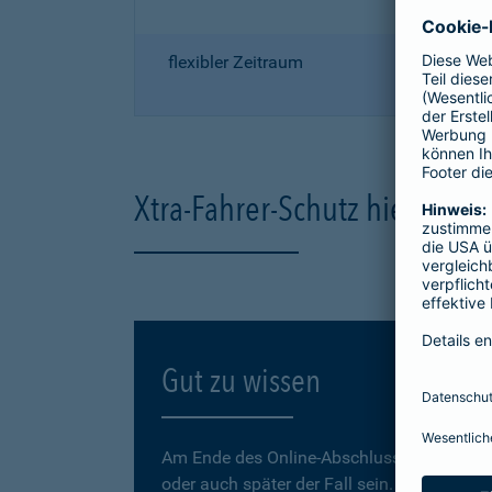
flexibler Zeitraum
Xtra-Fahrer-Schutz hier onli
Gut zu wissen
Am Ende des Online-Abschlusses können Sie
oder auch später der Fall sein.