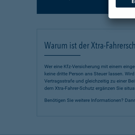
Warum ist der Xtra-Fahrersch
Wer eine Kfz-Versicherung mit einem eing
keine dritte Person ans Steuer lassen. Wir
Vertragsstrafe und gleichzeitig zu einer B
dem Xtra-Fahrer-Schutz ergänzen Sie situat
Benötigen Sie weitere Informationen? Dan