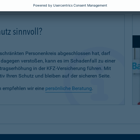
utz sinnvoll?
eschränkten Personenkreis abgeschlossen hat, darf
d dagegen verstoßen, kann es im Schadenfall zu einer
eitragserhöhung in der KFZ-Versicherung führen. Mit
iv Ihren Schutz und bleiben auf der sicheren Seite.
n empfehlen wir eine
persönliche Beratung
.