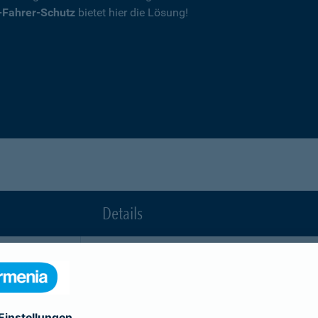
-Fahrer-Schutz
bietet hier die Lösung!
Details
die Ihnen nach einem Unfall durch die Vertrag
Ihnen wegen einer unerlaubten Erweiterung des
Fahrerkreises in Rechnung gestellt wird