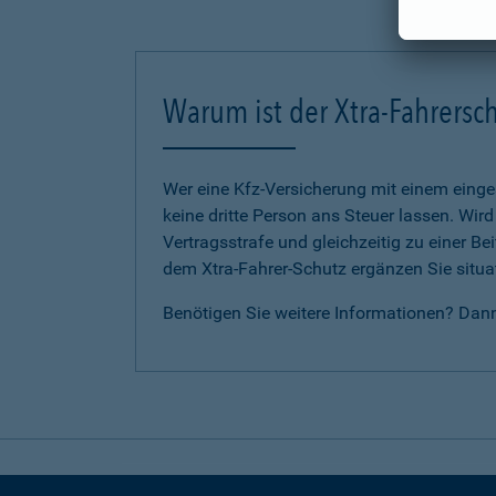
Warum ist der Xtra-Fahrersch
Wer eine Kfz-Versicherung mit einem eing
keine dritte Person ans Steuer lassen. Wir
Vertragsstrafe und gleichzeitig zu einer B
dem Xtra-Fahrer-Schutz ergänzen Sie situat
Benötigen Sie weitere Informationen? Dan