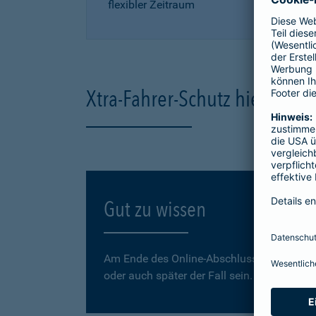
flexibler Zeitraum
Xtra-Fahrer-Schutz hier onli
Gut zu wissen
Am Ende des Online-Abschlusses können Sie
oder auch später der Fall sein.