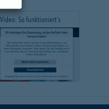
Video: So funktioniert's
Wir benötigen Ihre Zustimmung, um den YouTube Video-
Service zu laden!
Wir verwenden einen Service eines Drittanbieters, um
Videoinhalte einzubetten. Dieser Service kann Daten zu
Ihren Aktivitäten sammeln. Bitte lesen Sie die Details durch
und stimmen Sie der Nutzung des Service zu, um dieses
Video anzusehen.
Mehr Informationen
Akzeptieren
powered by
Usercentrics Consent Management Platform