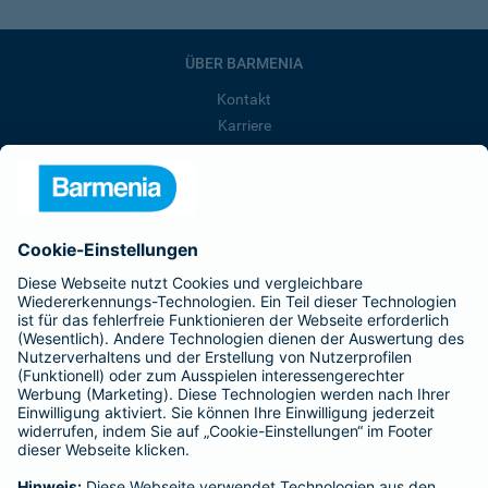
ÜBER BARMENIA
Kontakt
Karriere
Presse
Unternehmen
Anfahrt
Affiliate-Partner werden
Barmenia ist Teil der BarmeniaGothaer
BELIEBTE SEITEN
Kranken-Zusatzversicherung
Tierversicherungen
Haftpflichtversicherung
Hausratversicherung
SERVICE