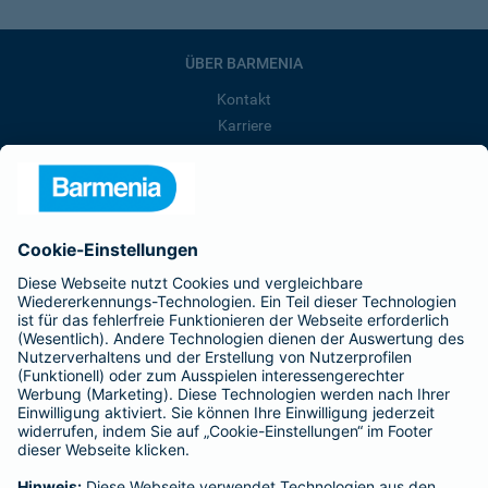
ÜBER BARMENIA
Kontakt
Karriere
Presse
Unternehmen
Anfahrt
Affiliate-Partner werden
Barmenia ist Teil der BarmeniaGothaer
BELIEBTE SEITEN
Kranken-Zusatzversicherung
Tierversicherungen
Haftpflichtversicherung
Hausratversicherung
SERVICE