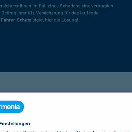
rsicherer Ihnen im Fall eines Schadens eine vertraglich
n Beitrag Ihrer Kfz-Versicherung für das laufende
-Fahrer-Schutz
bietet hier die Lösung!
Details
die Ihnen nach einem Unfall durch die Vertrag
Ihnen wegen einer unerlaubten Erweiterung des