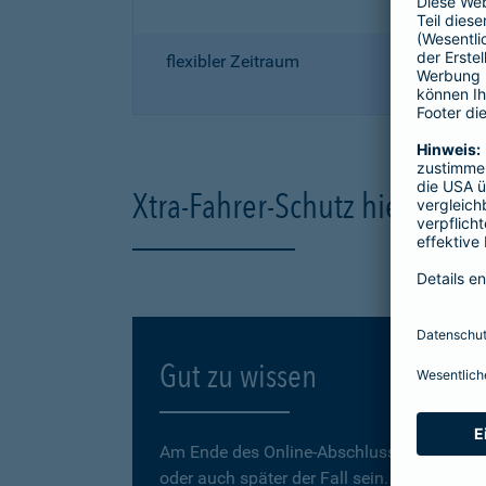
flexibler Zeitraum
Xtra-Fahrer-Schutz hier onli
Gut zu wissen
Am Ende des Online-Abschlusses können Sie
oder auch später der Fall sein.