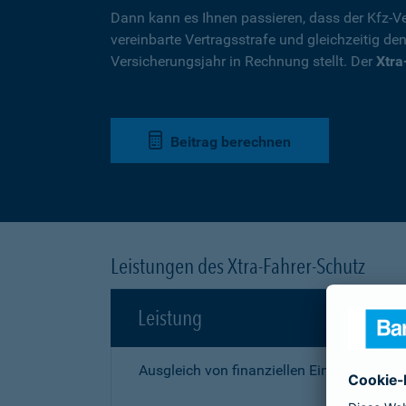
Dann kann es Ihnen passieren, dass der Kfz-Ve
vereinbarte Vertragsstrafe und gleichzeitig de
Versicherungsjahr in Rechnung stellt. Der
Xtra
Beitrag berechnen
Leistungen des Xtra-Fahrer-Schutz
Leistung
Ausgleich von finanziellen Einbußen