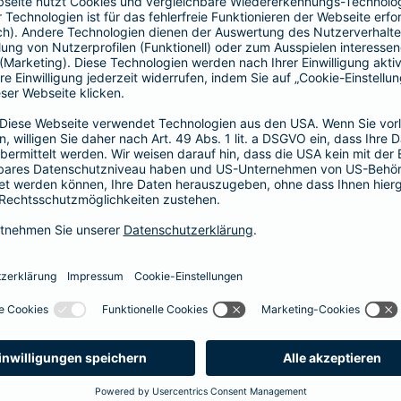
Fahrerkreises in Rechnung gestellt wird
1, 2 oder 3 Tage bzw.
1, 2 oder 3 Wochen
ne berechnen und direkt abschließen
 selbst bestimmen, ab wann Ihr Xtra-Fahrer-Schutz gültig ist.