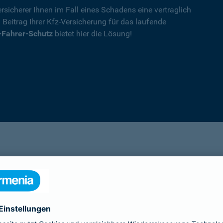
rsicherer Ihnen im Fall eines Schadens eine vertraglich
n Beitrag Ihrer Kfz-Versicherung für das laufende
-Fahrer-Schutz
bietet hier die Lösung!
Details
die Ihnen nach einem Unfall durch die Vertrag
Ihnen wegen einer unerlaubten Erweiterung des