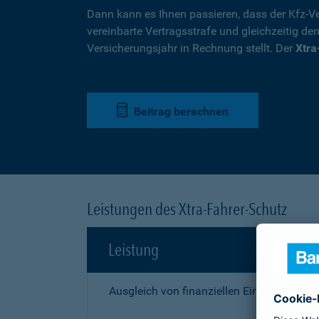
Dann kann es Ihnen passieren, dass der Kfz-Ve
vereinbarte Vertragsstrafe und gleichzeitig de
Versicherungsjahr in Rechnung stellt. Der
Xtra
Beitrag berechnen
Leistungen des Xtra-Fahrer-Schutz
Leistung
Ausgleich von finanziellen Einbußen