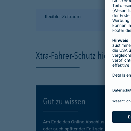
flexibler Zeitraum
Xtra-Fahrer-Schutz hier onli
Gut zu wissen
Am Ende des Online-Abschlusses können Sie
oder auch später der Fall sein.