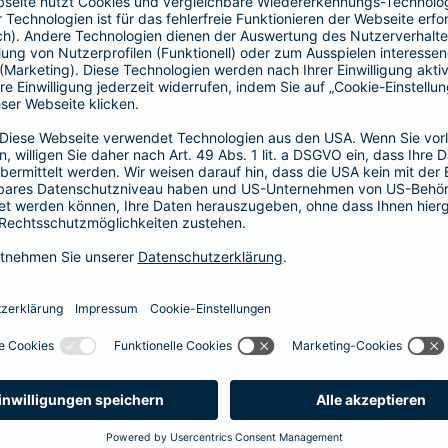
Fahrerkreises in Rechnung gestellt wird
1, 2 oder 3 Tage bzw.
1, 2 oder 3 Wochen
ne berechnen und direkt abschließen
 selbst bestimmen, ab wann Ihr Xtra-Fahrer-Schutz gültig ist.