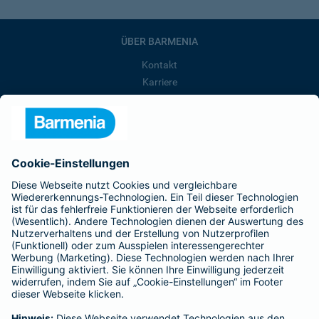
ÜBER BARMENIA
Kontakt
Karriere
Presse
Unternehmen
Anfahrt
Affiliate-Partner werden
Barmenia ist Teil der BarmeniaGothaer
BELIEBTE SEITEN
Kranken-Zusatzversicherung
Tierversicherungen
Haftpflichtversicherung
Hausratversicherung
SERVICE