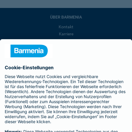
ÜBER BARMENIA
Kontakt
Karriere
Presse
Unternehmen
Anfahrt
Affiliate-Partner werden
Barmenia ist Teil der BarmeniaGothaer
BELIEBTE SEITEN
Kranken-Zusatzversicherung
Tierversicherungen
Haftpflichtversicherung
Hausratversicherung
SERVICE