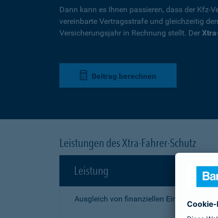
Dann kann es Ihnen passieren, dass der Kfz-Ve
vereinbarte Vertragsstrafe und gleichzeitig de
Versicherungsjahr in Rechnung stellt. Der
Xtra
Beitrag berechnen
Leistungen des Xtra-Fahrer-Schutz
Leistung
Ausgleich von finanziellen Einbußen