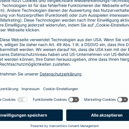
Fahrerkreises in Rechnung gestellt wird
1, 2 oder 3 Tage bzw.
1, 2 oder 3 Wochen
ne berechnen und direkt abschließen
 selbst bestimmen, ab wann Ihr Xtra-Fahrer-Schutz gültig ist.