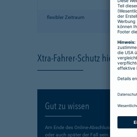
flexibler Zeitraum
Xtra-Fahrer-Schutz hier onli
Gut zu wissen
Am Ende des Online-Abschlusses können Sie
oder auch später der Fall sein.