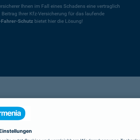
rsicherer Ihnen im Fall eines Schadens eine vertraglich
n Beitrag Ihrer Kfz-Versicherung für das laufende
-Fahrer-Schutz
bietet hier die Lösung!
Details
die Ihnen nach einem Unfall durch die Vertrag
Ihnen wegen einer unerlaubten Erweiterung des