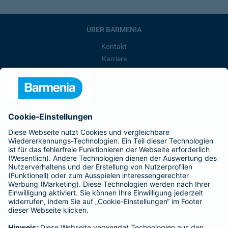
ÜBER BARMENIA
Kontakt
Karriere
Presse
Unternehmen
Anfahrt
Affiliate-Partner werden
Barmenia ist Teil der BarmeniaGothaer
BELIEBTE SEITEN
Kranken-Zusatzversicherung
Tierversicherungen
Haftpflichtversicherung
Hausratversicherung
SERVICE