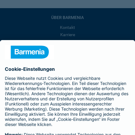
ÜBER BARMENIA
Kontakt
Karriere
Presse
Unternehmen
Anfahrt
Affiliate-Partner werden
Barmenia ist Teil der BarmeniaGothaer
BELIEBTE SEITEN
Kranken-Zusatzversicherung
Tierversicherungen
Haftpflichtversicherung
Hausratversicherung
SERVICE