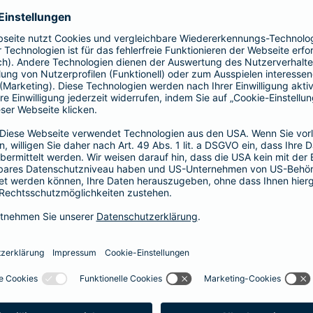
Fahrerkreises in Rechnung gestellt wird
1, 2 oder 3 Tage bzw.
1, 2 oder 3 Wochen
ne berechnen und direkt abschließen
 selbst bestimmen, ab wann Ihr Xtra-Fahrer-Schutz gültig ist.