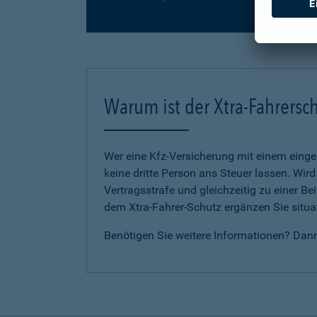
Warum ist der Xtra-Fahrersch
Wer eine Kfz-Versicherung mit einem eing
keine dritte Person ans Steuer lassen. Wir
Vertragsstrafe und gleichzeitig zu einer B
dem Xtra-Fahrer-Schutz ergänzen Sie situat
Benötigen Sie weitere Informationen? Dan