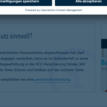
utz sinnvoll?
eschränkten Personenkreis abgeschlossen hat, darf
d dagegen verstoßen, kann es im Schadenfall zu einer
eitragserhöhung in der KFZ-Versicherung führen. Mit
iv Ihren Schutz und bleiben auf der sicheren Seite.
n empfehlen wir eine
persönliche Beratung
.