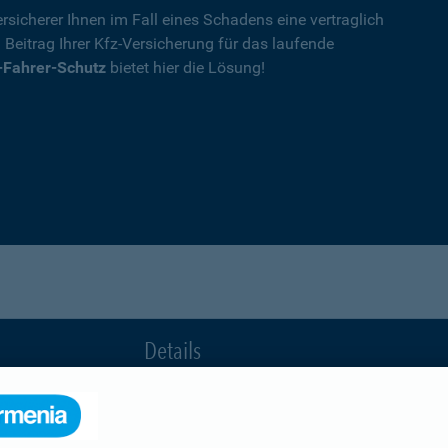
rsicherer Ihnen im Fall eines Schadens eine vertraglich
n Beitrag Ihrer Kfz-Versicherung für das laufende
-Fahrer-Schutz
bietet hier die Lösung!
Details
die Ihnen nach einem Unfall durch die Vertrag
Ihnen wegen einer unerlaubten Erweiterung des