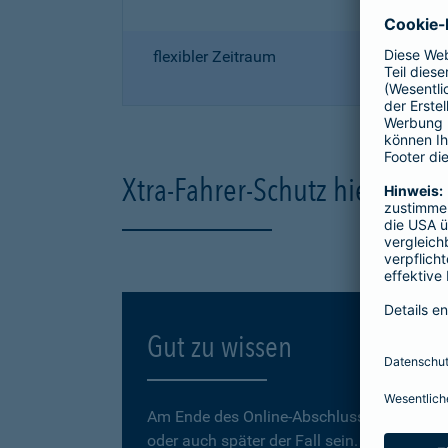
flexibler Zeitraum
Xtra-Fahrer-Schutz hier onli
Gut zu wissen
Am Ende des Online-Abschlusses können Sie
oder auch später der Fall sein.