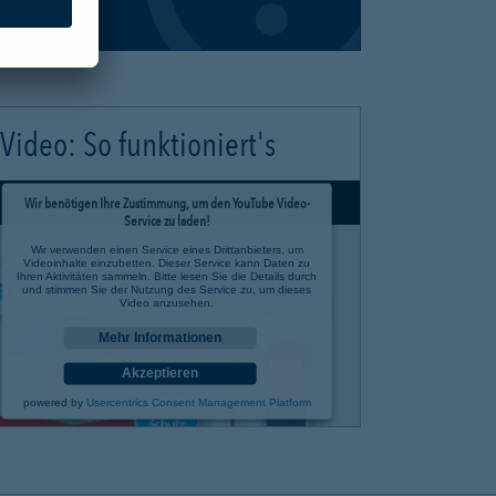
Video: So funktioniert's
Wir benötigen Ihre Zustimmung, um den YouTube Video-
Service zu laden!
Wir verwenden einen Service eines Drittanbieters, um
Videoinhalte einzubetten. Dieser Service kann Daten zu
Ihren Aktivitäten sammeln. Bitte lesen Sie die Details durch
und stimmen Sie der Nutzung des Service zu, um dieses
Video anzusehen.
Mehr Informationen
Akzeptieren
powered by
Usercentrics Consent Management Platform