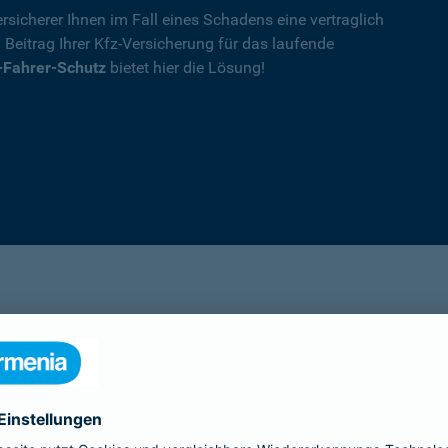
rsicherer Ihnen im Fall eines Schadens eine vertraglich
n Beitrag Ihrer Kfz-Versicherung für das laufende
-Fahrer-Schutz
bietet hier die Lösung!
Details
die Ihnen nach einem Unfall durch die Vertrag
Ihnen wegen einer unerlaubten Erweiterung des