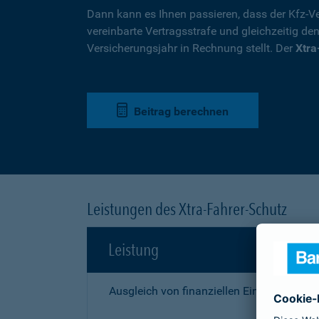
Dann kann es Ihnen passieren, dass der Kfz-Ve
vereinbarte Vertragsstrafe und gleichzeitig de
Versicherungsjahr in Rechnung stellt. Der
Xtra
Beitrag berechnen
Leistungen des Xtra-Fahrer-Schutz
Leistung
Ausgleich von finanziellen Einbußen