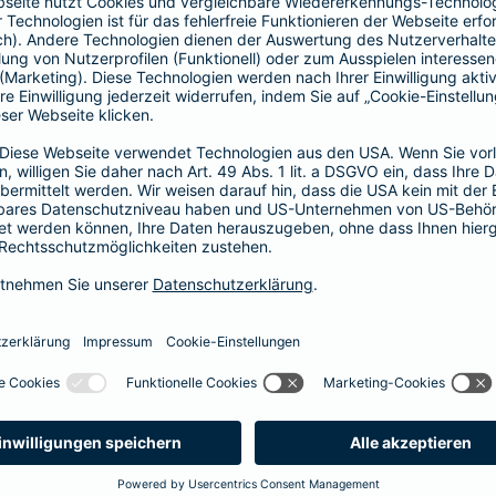
Fahrerkreises in Rechnung gestellt wird
1, 2 oder 3 Tage bzw.
1, 2 oder 3 Wochen
ne berechnen und direkt abschließen
 selbst bestimmen, ab wann Ihr Xtra-Fahrer-Schutz gültig ist.