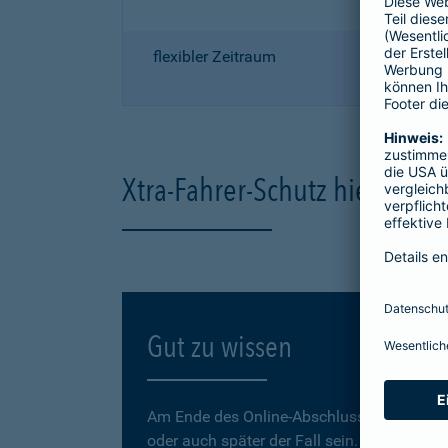
flexibler Zeitraum
Xtra-Fahrer-Schutz hier onli
Gut zu wissen
Am Ende des Online-Abschlusses können Sie
oder auch später der Fall sein.