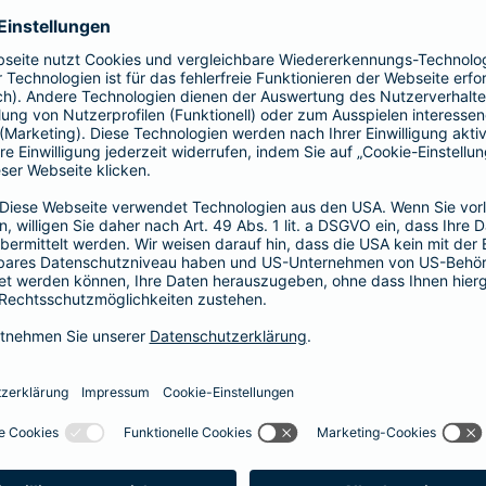
Fahrerkreises in Rechnung gestellt wird
1, 2 oder 3 Tage bzw.
1, 2 oder 3 Wochen
ne berechnen und direkt abschließen
 selbst bestimmen, ab wann Ihr Xtra-Fahrer-Schutz gültig ist.