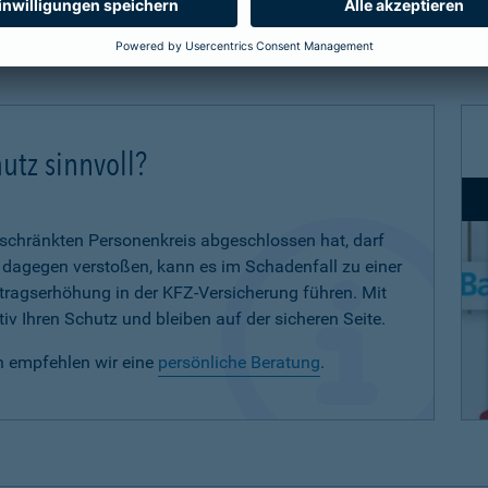
utz sinnvoll?
eschränkten Personenkreis abgeschlossen hat, darf
d dagegen verstoßen, kann es im Schadenfall zu einer
eitragserhöhung in der KFZ-Versicherung führen. Mit
iv Ihren Schutz und bleiben auf der sicheren Seite.
n empfehlen wir eine
persönliche Beratung
.