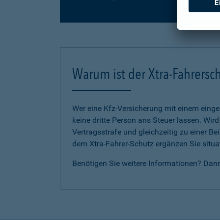
Warum ist der Xtra-Fahrersch
Wer eine Kfz-Versicherung mit einem eing
keine dritte Person ans Steuer lassen. Wir
Vertragsstrafe und gleichzeitig zu einer B
dem Xtra-Fahrer-Schutz ergänzen Sie situat
Benötigen Sie weitere Informationen? Dan