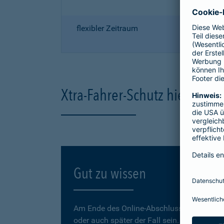
flexibler Zeitraum
Xtra-Fahrer-Schutz hier onli
Gut zu wissen
Am Ende des Online-Abschlusses können Sie
oder auch später der Fall sein.