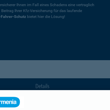
rsicherer Ihnen im Fall eines Schadens eine vertraglich
n Beitrag Ihrer Kfz-Versicherung für das laufende
-Fahrer-Schutz
bietet hier die Lösung!
Details
die Ihnen nach einem Unfall durch die Vertrag
Ihnen wegen einer unerlaubten Erweiterung des