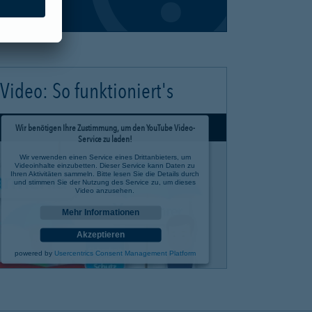
Video: So funktioniert's
Wir benötigen Ihre Zustimmung, um den YouTube Video-
Service zu laden!
Wir verwenden einen Service eines Drittanbieters, um
Videoinhalte einzubetten. Dieser Service kann Daten zu
Ihren Aktivitäten sammeln. Bitte lesen Sie die Details durch
und stimmen Sie der Nutzung des Service zu, um dieses
Video anzusehen.
Mehr Informationen
Akzeptieren
powered by
Usercentrics Consent Management Platform