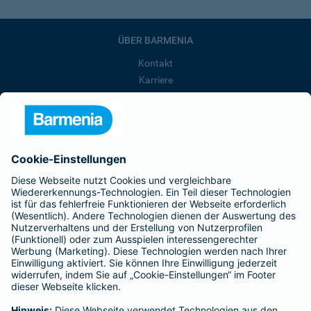
ÜBER BARMENIA
Kontakt
Karriere
Presse
Unternehmen
Anfahrt
Affiliate-Partner werden
Barmenia ist Teil der BarmeniaGothaer
BELIEBTE SEITEN
Kranken-Zusatzversicherung
Tierversicherungen
Haftpflichtversicherung
Hausratversicherung
SERVICE