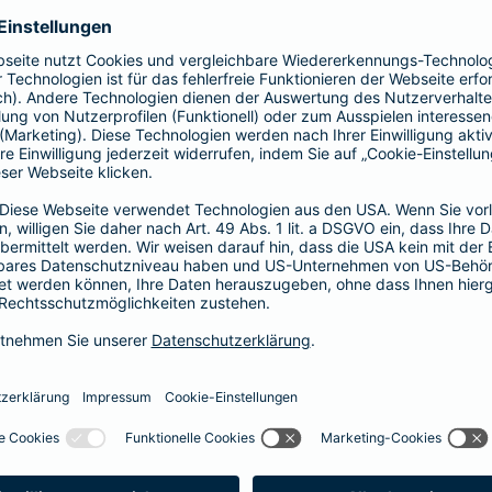
Fahrerkreises in Rechnung gestellt wird
1, 2 oder 3 Tage bzw.
1, 2 oder 3 Wochen
ne berechnen und direkt abschließen
 selbst bestimmen, ab wann Ihr Xtra-Fahrer-Schutz gültig ist.