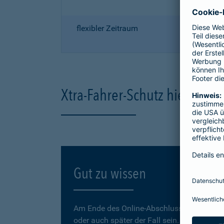
flexibler Zeitraum
Xtra-Fahrer-Schutz hier onli
Gut zu wissen
Am Ende des Online-Abschlusses können Sie
oder auch später der Fall sein.