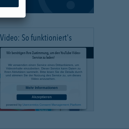
Video: So funktioniert's
Wir benötigen Ihre Zustimmung, um den YouTube Video-
Service zu laden!
Wir verwenden einen Service eines Drittanbieters, um
Videoinhalte einzubetten. Dieser Service kann Daten zu
Ihren Aktivitäten sammeln. Bitte lesen Sie die Details durch
und stimmen Sie der Nutzung des Service zu, um dieses
Video anzusehen.
Mehr Informationen
Akzeptieren
powered by
Usercentrics Consent Management Platform