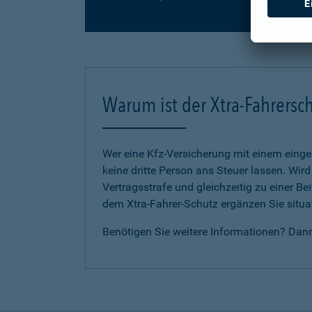
Warum ist der Xtra-Fahrersch
Wer eine Kfz-Versicherung mit einem eing
keine dritte Person ans Steuer lassen. Wir
Vertragsstrafe und gleichzeitig zu einer B
dem Xtra-Fahrer-Schutz ergänzen Sie situat
Benötigen Sie weitere Informationen? Dan