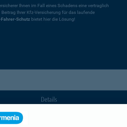
rsicherer Ihnen im Fall eines Schadens eine vertraglich
n Beitrag Ihrer Kfz-Versicherung für das laufende
-Fahrer-Schutz
bietet hier die Lösung!
Details
die Ihnen nach einem Unfall durch die Vertrag
Ihnen wegen einer unerlaubten Erweiterung des