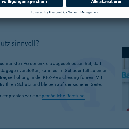
utz sinnvoll?
eschränkten Personenkreis abgeschlossen hat, darf
d dagegen verstoßen, kann es im Schadenfall zu einer
eitragserhöhung in der KFZ-Versicherung führen. Mit
iv Ihren Schutz und bleiben auf der sicheren Seite.
n empfehlen wir eine
persönliche Beratung
.