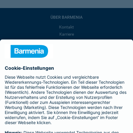
ÜBER BARMENIA
Kontakt
Karriere
Presse
Unternehmen
Anfahrt
Affiliate-Partner werden
Barmenia ist Teil der BarmeniaGothaer
BELIEBTE SEITEN
Kranken-Zusatzversicherung
Tierversicherungen
Haftpflichtversicherung
Hausratversicherung
SERVICE