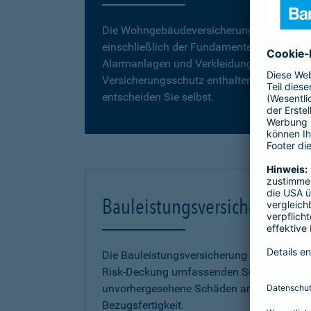
Die Wohngebäudeversicherung umfasst da
einschließlich der Fundamente, Grund- und
Alarmanlagen und Verkleidungen, wie z. B. 
Versicherungsschutz enthalten. Vergleiche
entscheiden Sie selbst.
Bauleistungsversicherung
Die Bauleistungsversicherung der Barmenia 
Risk-Deckung umfassenden Schutz vor fina
unvorhergesehene Schäden an Ihrem Neuba
Bezugsfertigkeit.