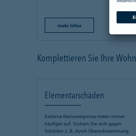
mehr Infos
Komplettieren Sie Ihre Woh
Elementarschäden
Extreme Naturereignisse treten immer
häufiger auf. Sichern Sie sich gegen
Schäden z. B. durch Überschwemmung,