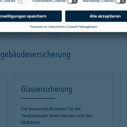
mehr Infos
ngebäudeversicherung
Glasversicherung
Der passende Baustein für die
Verglasungen Ihres Hauses und des
Mobiliars.