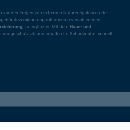
.
en vor den Folgen von extremen Naturereignissen oder
ohngebäudeversicherung mit unseren verschiedenen
rsicherung
, zu ergänzen. Mit dem
Haus- und
herungsschutz ab und erhalten im Schadensfall schnell