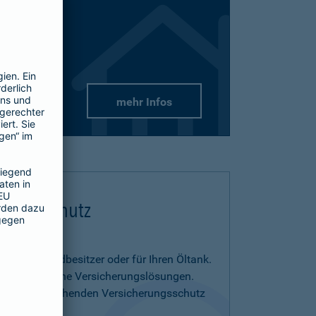
mehr Infos
flichtschutz
us- und Grundbesitzer oder für Ihren Öltank.
benötigen eigene Versicherungslösungen.
menia entsprechenden Versicherungsschutz
on.