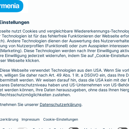
s gesamte Gebäude mit seinen Bestandteilen
 Kellermauern. Zubehör, wie z. B. Antennen, Markisen,
Schindelverkleidung, sind ebenfalls im
n Sie den Basis-, Top- und Premium-Schutz und
Ergänzender Haftp
bietet Ihnen mit der All-
Ob als Bauherr, bereits Ha
nziellen Verlusten durch
Individuelle Situationen 
u - bis zur
Hier bietet Ihnen die Bar
für Ihre persönliche Situati