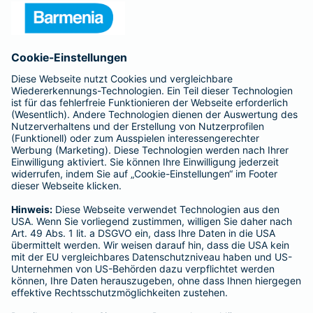
Presse
Unternehmen
Anfahrt
Affiliate-Partner werden
Barmenia ist Teil der BarmeniaGothaer
BELIEBTE SEITEN
Kranken-Zusatzversicherung
Tierversicherungen
Haftpflichtversicherung
Hausratversicherung
SERVICE
Adresse ändern
Schaden melden
Kilometerstandsmeldung
Serviceübersicht