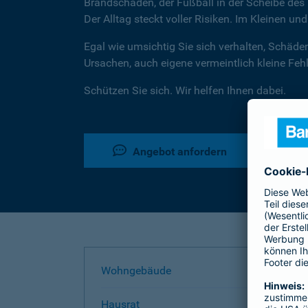
Brandschaden, der Fußball in der Scheibe des 
Der Alltag steckt voller Risiken. Im Kleinen un
Egal wie umsichtig Sie sich verhalten, Schäde
Ursachen, auch eigene vermeintlich kleine Fe
Schützen Sie sich. Wir helfen Ihnen dabei.
Angebot anfordern
Wohngebäude
Hausrat