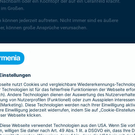
Nachbarn oder ein Kochtopf der auf ein Ceranfeld kracht.
d im Großen.
n können jederzeit auftreten. Nicht immer sind es äußere
hler, können große Ansprüche verursachen.