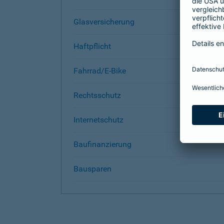
Glasversicherung
Haftpflicht
Fahrrad/E-Bike
Rechtsschutz
Internetschutz
Baufinanzierung
Bausparen