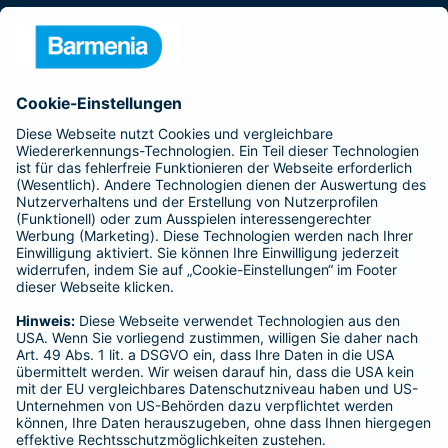
Presse
Unternehmen
Anfahrt
Affiliate-Partner werden
Barmenia ist Teil der BarmeniaGothaer
BELIEBTE SEITEN
Kranken-Zusatzversicherung
Tierversicherungen
Haftpflichtversicherung
Hausratversicherung
SERVICE
Adresse ändern
Schaden melden
Kilometerstandsmeldung
Serviceübersicht