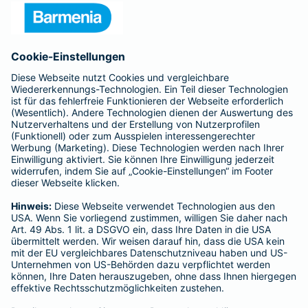
Presse
Unternehmen
Anfahrt
Affiliate-Partner werden
Barmenia ist Teil der BarmeniaGothaer
BELIEBTE SEITEN
Kranken-Zusatzversicherung
Tierversicherungen
Haftpflichtversicherung
Hausratversicherung
SERVICE
Adresse ändern
Schaden melden
Kilometerstandsmeldung
Serviceübersicht