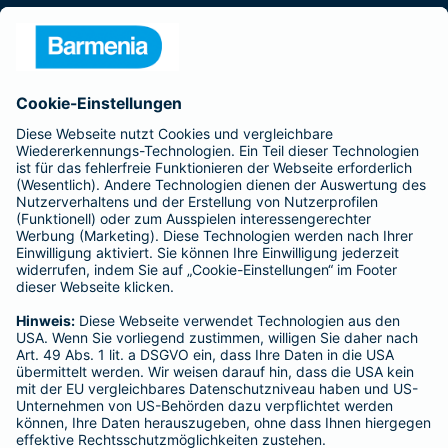
Presse
Unternehmen
Anfahrt
Affiliate-Partner werden
Barmenia ist Teil der BarmeniaGothaer
BELIEBTE SEITEN
Kranken-Zusatzversicherung
Tierversicherungen
Haftpflichtversicherung
Hausratversicherung
SERVICE
Adresse ändern
Schaden melden
Kilometerstandsmeldung
Serviceübersicht