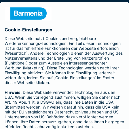
Presse
Unternehmen
Anfahrt
Affiliate-Partner werden
Barmenia ist Teil der BarmeniaGothaer
BELIEBTE SEITEN
Kranken-Zusatzversicherung
Tierversicherungen
Haftpflichtversicherung
Hausratversicherung
SERVICE
Adresse ändern
Schaden melden
Kilometerstandsmeldung
Serviceübersicht