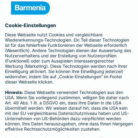
Presse
Unternehmen
Anfahrt
Affiliate-Partner werden
Barmenia ist Teil der BarmeniaGothaer
BELIEBTE SEITEN
Kranken-Zusatzversicherung
Tierversicherungen
Haftpflichtversicherung
Hausratversicherung
SERVICE
Adresse ändern
Schaden melden
Kilometerstandsmeldung
Serviceübersicht