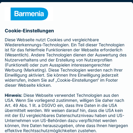
Presse
Unternehmen
Anfahrt
Affiliate-Partner werden
Barmenia ist Teil der BarmeniaGothaer
BELIEBTE SEITEN
Kranken-Zusatzversicherung
Tierversicherungen
Haftpflichtversicherung
Hausratversicherung
SERVICE
Adresse ändern
Schaden melden
Kilometerstandsmeldung
Serviceübersicht