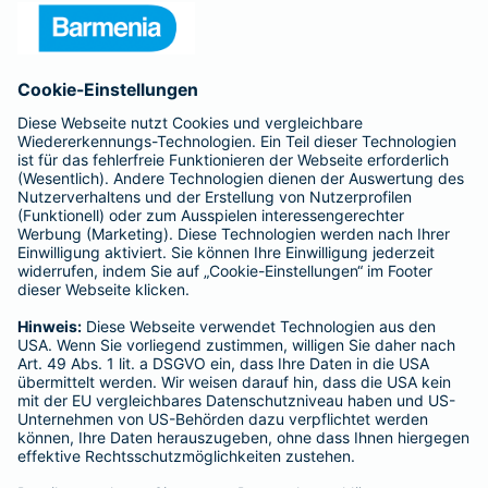
Presse
Unternehmen
Anfahrt
Affiliate-Partner werden
Barmenia ist Teil der BarmeniaGothaer
BELIEBTE SEITEN
Kranken-Zusatzversicherung
Tierversicherungen
Haftpflichtversicherung
Hausratversicherung
SERVICE
Adresse ändern
Schaden melden
Kilometerstandsmeldung
Serviceübersicht