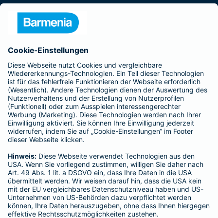
Presse
Unternehmen
Anfahrt
Affiliate-Partner werden
Barmenia ist Teil der BarmeniaGothaer
BELIEBTE SEITEN
Kranken-Zusatzversicherung
Tierversicherungen
Haftpflichtversicherung
Hausratversicherung
SERVICE
Adresse ändern
Schaden melden
Kilometerstandsmeldung
Serviceübersicht