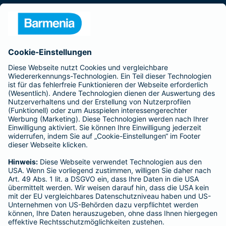
Presse
Unternehmen
Anfahrt
Affiliate-Partner werden
Barmenia ist Teil der BarmeniaGothaer
BELIEBTE SEITEN
Kranken-Zusatzversicherung
Tierversicherungen
Haftpflichtversicherung
Hausratversicherung
SERVICE
Adresse ändern
Schaden melden
Kilometerstandsmeldung
Serviceübersicht