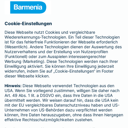
Presse
Unternehmen
Anfahrt
Affiliate-Partner werden
Barmenia ist Teil der BarmeniaGothaer
BELIEBTE SEITEN
Kranken-Zusatzversicherung
Tierversicherungen
Haftpflichtversicherung
Hausratversicherung
SERVICE
Adresse ändern
Schaden melden
Kilometerstandsmeldung
Serviceübersicht