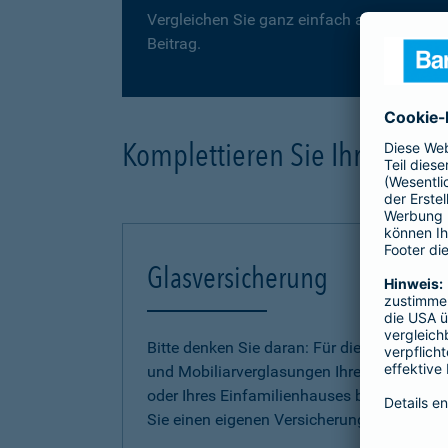
Vergleichen Sie ganz einfach auf der folge
Beitrag.
Komplettieren Sie Ihre Haus
Glasversicherung
Bitte denken Sie daran: Für die Gebäude-
und Mobiliarverglasungen Ihrer Wohnung
oder Ihres Einfamilienhauses benötigen
Sie einen eigenen Versicherungsschutz.