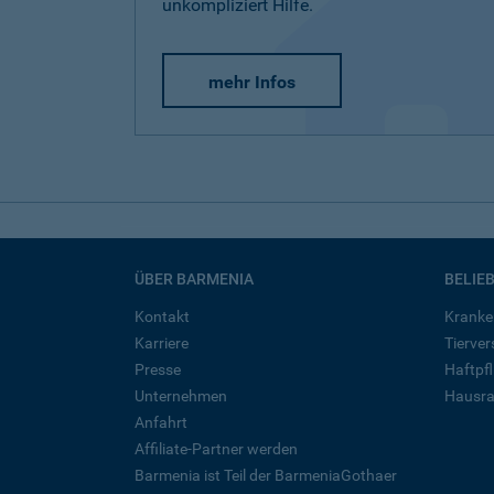
unkompliziert Hilfe.
mehr Infos
ÜBER BARMENIA
BELIE
Kontakt
Kranke
Karriere
Tierve
Presse
Haftpfl
Unternehmen
Hausra
Anfahrt
Affiliate-Partner werden
Barmenia ist Teil der BarmeniaGothaer