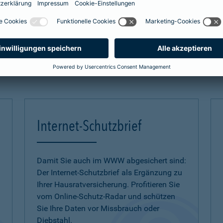
zum Naturgefahren-Check
mehr Infos
Internet-Schutzbrief
Damit Sie auch im WWW abgesichert sind:
Der Internet-Schutzbrief als Ergänzung zu
Ihrer Hausratversicherung. Profitieren Sie
vom Online-Schutz-Radar und schützen
Sie Ihre Daten vor Missbrauch oder
Diebstahl.