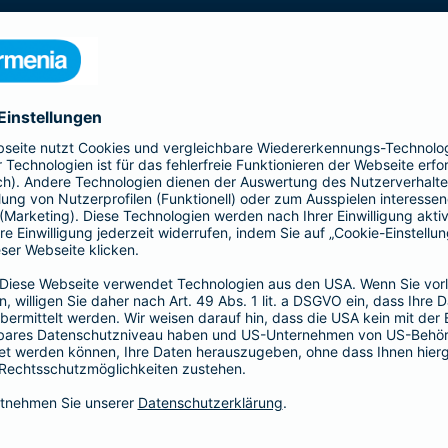
nden Seite die Leistungen und berechnen Sie Ihren
ratversicherung
Naturgefahren
Eine Ergänzung zu Ihrer Hausratversicherung, die imme
Unwetter und extreme Naturereignisse immer häufige
Schäden z. B. durch Überschwemmung, Erdbeben, Er
ergänzen Sie Ihre Hausratversicherung um eine Elem