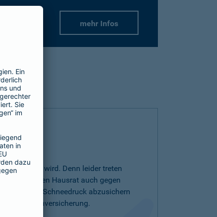
mehr Infos
r wichtiger wird. Denn leider treten
r auf. Um Ihren Hausrat auch gegen
drutsch oder Schneedruck abzusichern
entarschadenversicherung.