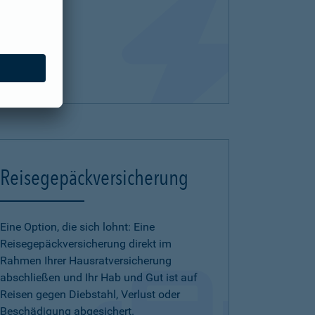
Reisegepäckversicherung
Eine Option, die sich lohnt: Eine
Reisegepäckversicherung direkt im
Rahmen Ihrer Hausratversicherung
abschließen und Ihr Hab und Gut ist auf
Reisen gegen Diebstahl, Verlust oder
Beschädigung abgesichert.