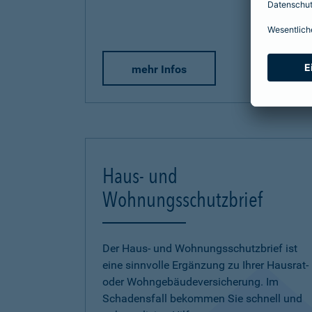
mehr Infos
Haus- und
Wohnungsschutzbrief
Der Haus- und Wohnungsschutzbrief ist
eine sinnvolle Ergänzung zu Ihrer Hausrat-
oder Wohngebäudeversicherung. Im
Schadensfall bekommen Sie schnell und