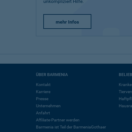
unkompliziert Hilfe.
mehr Infos
ÜBER BARMENIA
BELIE
Kontakt
Kranke
Karriere
Tierve
Presse
Haftpfl
Unternehmen
Hausra
Anfahrt
Affiliate-Partner werden
Barmenia ist Teil der BarmeniaGothaer