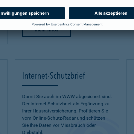
zum Naturgefahren-Check
mehr Infos
Internet-Schutzbrief
Damit Sie auch im WWW abgesichert sind:
Der Internet-Schutzbrief als Ergänzung zu
Ihrer Hausratversicherung. Profitieren Sie
vom Online-Schutz-Radar und schützen
Sie Ihre Daten vor Missbrauch oder
Diebstahl.