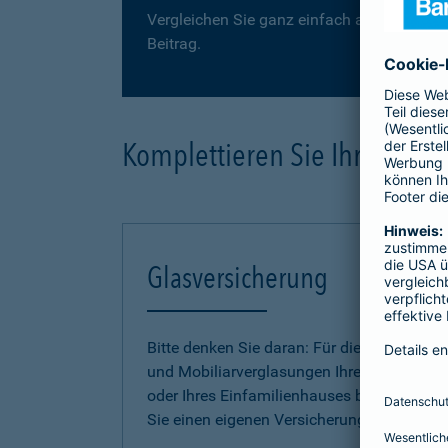
Vergleichen Sie ganz einfach auf der folge
Beitrag.
Komplettieren Sie Ihre Haus
Glasversicherung
Bitte denken Sie daran: Für die Gebäude-
und Mobiliarverglasungen Ihrer Wohnung
oder Ihres Einfamilienhauses benötigen
Sie einen eigenen Versicherungsschutz.