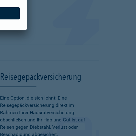
Reisegepäckversicherung
Eine Option, die sich lohnt: Eine
Reisegepäckversicherung direkt im
Rahmen Ihrer Hausratversicherung
abschließen und Ihr Hab und Gut ist auf
Reisen gegen Diebstahl, Verlust oder
Beschädigung abgesichert.