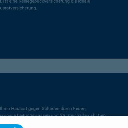
d, ist eine Reisegepäckversicherung die ideale
usratversicherung.
 Ihren Hausrat gegen Schäden durch Feuer-,
s- sowie Leitungswasser- und Sturmschäden ab. Den
 Entscheidung für den
Basis-
,
Top-
oder
Premiumschutz.