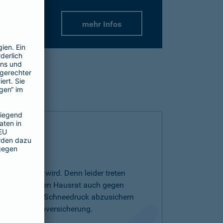
mehr Infos
r wichtiger wird. Denn leider treten
r auf. Um Ihren Hausrat auch gegen
drutsch oder Schneedruck abzusichern
entarschadenversicherung.