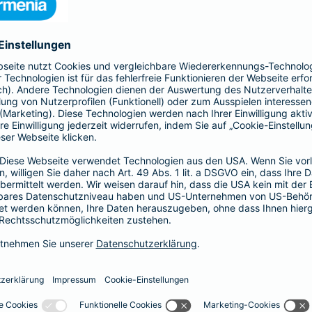
nden Seite die Leistungen und berechnen Sie Ihren
ratversicherung
Naturgefahren
Eine Ergänzung zu Ihrer Hausratversicherung, die imme
Unwetter und extreme Naturereignisse immer häufige
Schäden z. B. durch Überschwemmung, Erdbeben, Er
ergänzen Sie Ihre Hausratversicherung um eine Elem