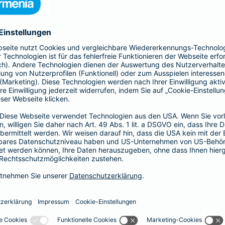
nden Seite die Leistungen und berechnen Sie Ihren
ratversicherung
Naturgefahren
Eine Ergänzung zu Ihrer Hausratversicherung, die imme
Unwetter und extreme Naturereignisse immer häufige
Schäden z. B. durch Überschwemmung, Erdbeben, Er
ergänzen Sie Ihre Hausratversicherung um eine Elem