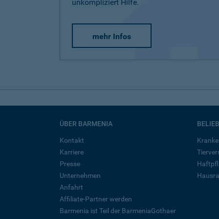
unkompliziert Hilfe.
mehr Infos
ÜBER BARMENIA
BELIE
Kontakt
Kranke
Karriere
Tierve
Presse
Haftpfl
Unternehmen
Hausra
Anfahrt
Affiliate-Partner werden
Barmenia ist Teil der BarmeniaGothaer