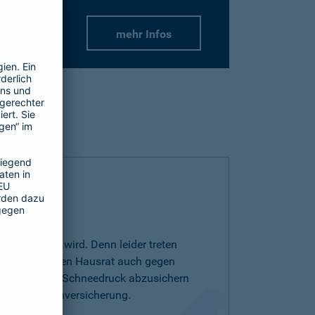
mehr Infos
r wichtiger wird. Denn leider treten
r auf. Um Ihren Hausrat auch gegen
drutsch oder Schneedruck abzusichern
entarschadenversicherung.