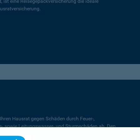
d, ist eine Reisegepäckversicherung die ideale
usratversicherung.
 Ihren Hausrat gegen Schäden durch Feuer-,
s- sowie Leitungswasser- und Sturmschäden ab. Den
 Entscheidung für den
Basis-
,
Top-
oder
Premiumschutz.