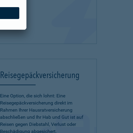
Reisegepäckversicherung
Eine Option, die sich lohnt: Eine
Reisegepäckversicherung direkt im
Rahmen Ihrer Hausratversicherung
abschließen und Ihr Hab und Gut ist auf
Reisen gegen Diebstahl, Verlust oder
Beschädigung abgesichert.