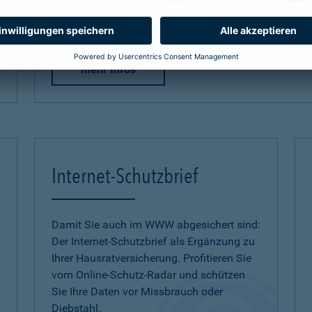
zum Naturgefahren-Check
mehr Infos
Internet-Schutzbrief
Damit Sie auch im WWW abgesichert sind:
Der Internet-Schutzbrief als Ergänzung zu
Ihrer Hausratversicherung. Profitieren Sie
vom Online-Schutz-Radar und schützen
Sie Ihre Daten vor Missbrauch oder
Diebstahl.