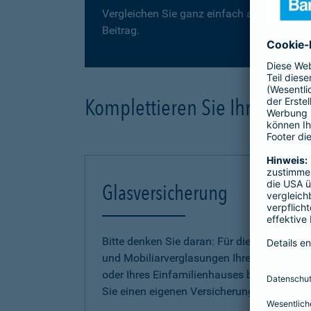
Vergleichen Sie ganz einfach auf der folge
Beitrag.
Komplettieren Sie Ihre Haus
Glasversicherung
Bitte denken Sie daran: Für die Gebäude-
und Mobiliarverglasungen Ihrer Wohnung
oder Ihres Einfamilienhauses benötigen
Sie einen eigenen Versicherungsschutz.