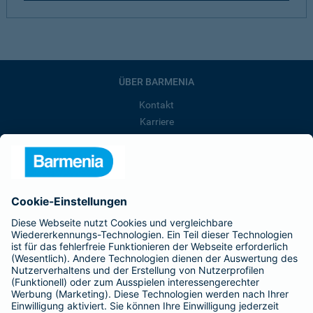
ÜBER BARMENIA
Kontakt
Karriere
Presse
Unternehmen
Anfahrt
Affiliate-Partner werden
Barmenia ist Teil der BarmeniaGothaer
BELIEBTE SEITEN
Kranken-Zusatzversicherung
Tierversicherungen
Haftpflichtversicherung
Hausratversicherung